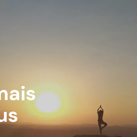
mais
us